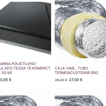
AMINA POLIETILENO
ULADO TEXSA TEXSIMPACT
CAJA 10ML. TUBO
X 50 M)
TERMOACUSTIDAIR Ø82
3,85
€
27,00
€
36,00
€