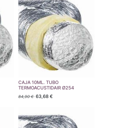
CAJA 10ML. TUBO
TERMOACUSTIDAIR Ø254
63,68
€
84,90
€