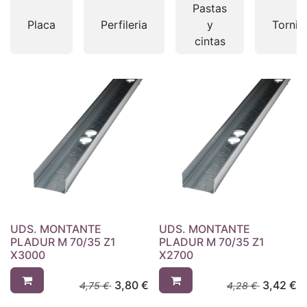
Pastas
Placa
Perfileria
y
Tornill
cintas
UDS. MONTANTE
UDS. MONTANTE
PLADUR M 70/35 Z1
PLADUR M 70/35 Z1
X3000
X2700
3,80
€
3,42
€
4,75
€
4,28
€