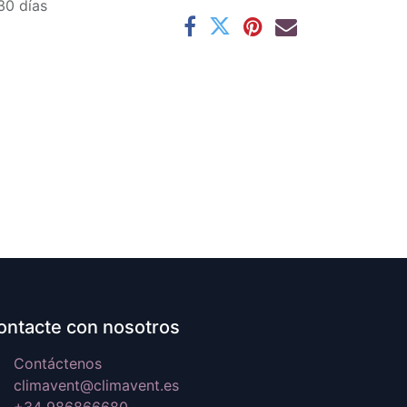
30 días
ontacte con nosotros
Contáctenos
climavent@climavent.es