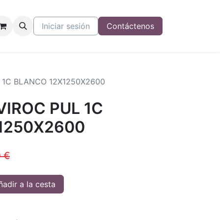
Iniciar sesión
Contáctenos
 1C BLANCO 12X1250X2600
VIROC PUL 1C
1250X2600
0
€
adir a la cesta