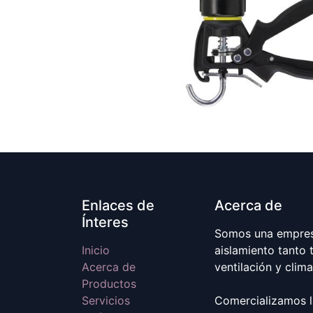
Enlaces de
Acerca de
Ínteres
Somos una empresa
Inicio
aislamiento tanto 
Acerca de
ventilación y clim
Productos
Servicios
Comercializamos l