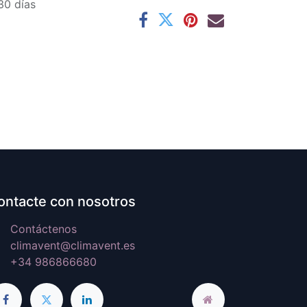
30 días
ontacte con nosotros
Contáctenos
climavent@climavent.es
+34 986866680