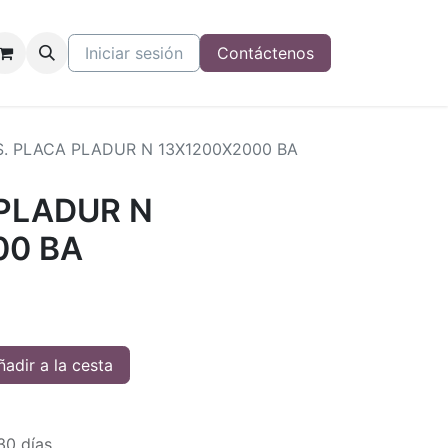
Iniciar sesión
Contáctenos
. PLACA PLADUR N 13X1200X2000 BA
 PLADUR N
00 BA
adir a la cesta
30 días