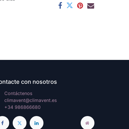
ontacte con nosotros
Contáctenos
climavent@climavent.es
+34 986866680