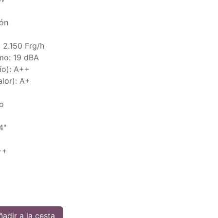
ión
+ 2.150 Frg/h
imo: 19 dBA
río): A++
alor): A+
co
4"
++
adir a la cesta