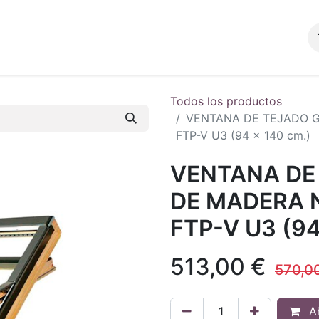
Productos
Blog
Tienda
Contacto
Todos los productos
VENTANA DE TEJADO G
FTP-V U3 (94 x 140 cm.)
VENTANA DE
DE MADERA 
FTP-V U3 (94
513,00
€
570,0
Añ