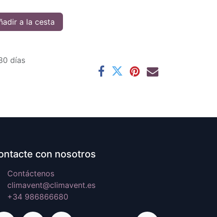
adir a la cesta
30 días
ontacte con nosotros
Contáctenos
climavent@climavent.es
+34 986866680