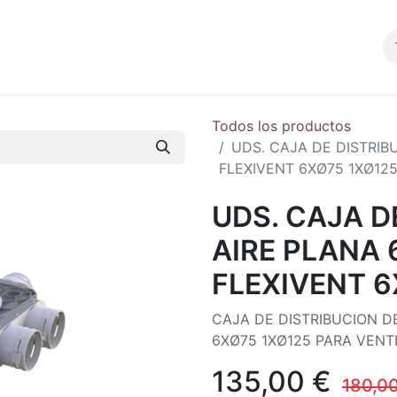
Productos
Blog
Tienda
Contacto
Todos los productos
UDS. CAJA DE DISTRIB
FLEXIVENT 6XØ75 1XØ12
UDS. CAJA D
AIRE PLANA 
FLEXIVENT 6
CAJA DE DISTRIBUCION DE
6XØ75 1XØ125 PARA VEN
135,00
€
180,0