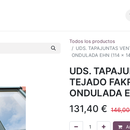
Productos
Blog
Tienda
Contacto
Todos los productos
UDS. TAPAJUNTAS VEN
ONDULADA EHN (114 x 14
UDS. TAPAJ
TEJADO FAK
ONDULADA EH
131,40
€
146,00
Añ