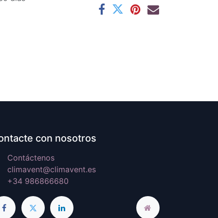
ontacte con nosotros
Contáctenos
climavent@climavent.es
+34 986866680