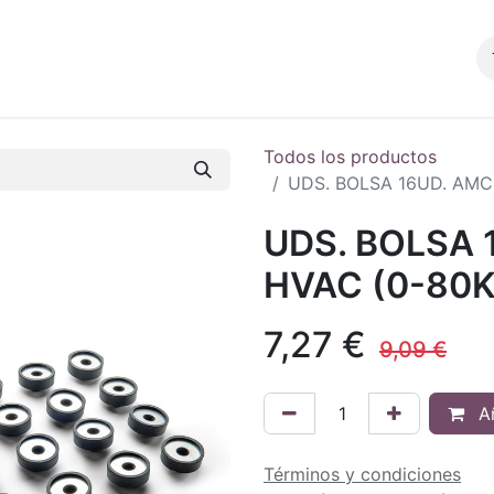
Productos
Blog
Tienda
Contacto
Todos los productos
UDS. BOLSA 16UD. AMC
UDS. BOLSA 
HVAC (0-80K
7,27
€
9,09
€
Añ
Términos y condiciones