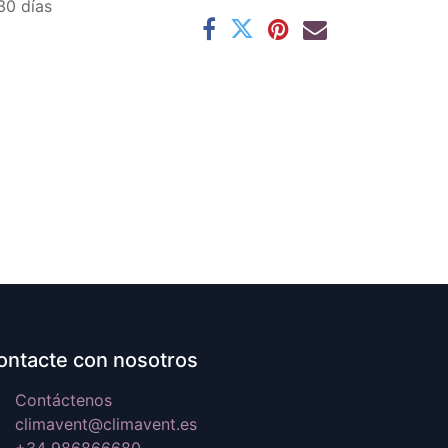
30 días
ontacte con nosotros
Contáctenos
climavent@climavent.es