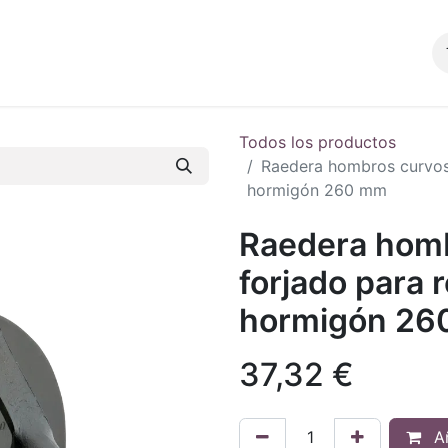
Productos
Blog
Tienda
Contacto
Todos los productos
Raedera hombros curvos 
hormigón 260 mm
Raedera homb
forjado para 
hormigón 26
37,32
€
Añ