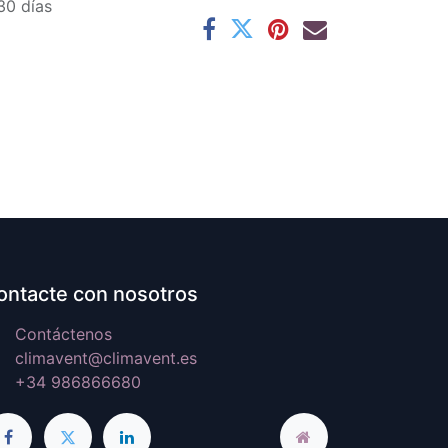
30 días
ontacte con nosotros
Contáctenos
climavent@climavent.es
+34 986866680