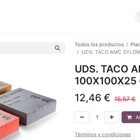
Productos
Blog
Tienda
Contacto
Todos los productos
Pla
UDS. TACO AMC SYLOME
UDS. TACO 
100X100X25 
12,46
€
15,57
€
Añ
Términos y condiciones