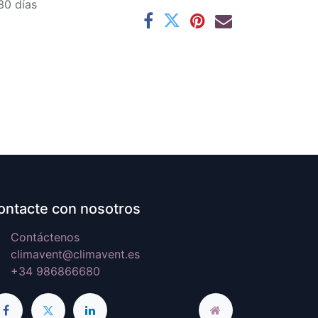
30 días
ontacte con nosotros
Contáctenos
climavent@climavent.es
+34 986866680